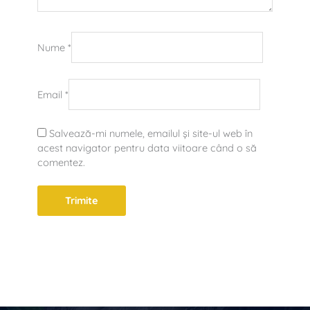
Nume
*
Email
*
Salvează-mi numele, emailul și site-ul web în
acest navigator pentru data viitoare când o să
comentez.