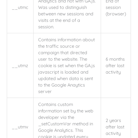
Analytics and not with GA.js.
End of
__utmc
Was used to distinguish
session
between new sessions and
(browser)
visits at the end of a
session.
Contains information about
the traffic source or
campaign that directed
user to the website. The
6 months
__utmz
cookie is set when the GA.js
after last
javascript is loaded and
activity
updated when data is sent
to the Google Anaytics
server
Contains custom
information set by the web
developer via the
2 years
_setCustomVar method in
__utmv
after last
Google Analytics. This
activity
cookie is updated every