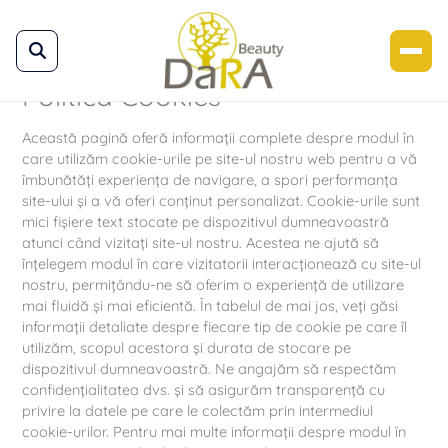
Skip
to
content
Politica Cookies
Această pagină oferă informații complete despre modul în
care utilizăm cookie-urile pe site-ul nostru web pentru a vă
îmbunătăți experiența de navigare, a spori performanța
site-ului și a vă oferi conținut personalizat. Cookie-urile sunt
mici fișiere text stocate pe dispozitivul dumneavoastră
atunci când vizitați site-ul nostru. Acestea ne ajută să
înțelegem modul în care vizitatorii interacționează cu site-ul
nostru, permițându-ne să oferim o experiență de utilizare
mai fluidă și mai eficientă. În tabelul de mai jos, veți găsi
informații detaliate despre fiecare tip de cookie pe care îl
utilizăm, scopul acestora și durata de stocare pe
dispozitivul dumneavoastră. Ne angajăm să respectăm
confidențialitatea dvs. și să asigurăm transparență cu
privire la datele pe care le colectăm prin intermediul
cookie-urilor. Pentru mai multe informații despre modul în