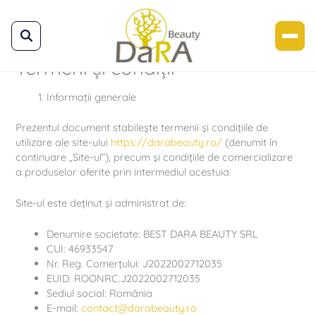
Skip
to
content
Termeni și condiții
Informații generale
Prezentul document stabilește termenii și condițiile de
utilizare ale site-ului
https://darabeauty.ro/
(denumit în
continuare „Site-ul”), precum și condițiile de comercializare
a produselor oferite prin intermediul acestuia.
Site-ul este deținut și administrat de:
Denumire societate: BEST DARA BEAUTY SRL
CUI: 46933547
Nr. Reg. Comerțului: J2022002712035
EUID: ROONRC.J2022002712035
Sediul social: România
E-mail:
contact@darabeauty.ro