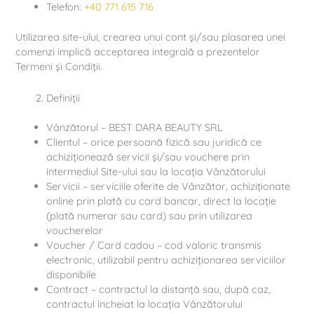
Telefon:
+40 771 615 716
Utilizarea site-ului, crearea unui cont și/sau plasarea unei
comenzi implică acceptarea integrală a prezentelor
Termeni și Condiții.
Definiții
Vânzătorul – BEST DARA BEAUTY SRL
Clientul – orice persoană fizică sau juridică ce
achiziționează servicii și/sau vouchere prin
intermediul Site-ului sau la locația Vânzătorului
Servicii – serviciile oferite de Vânzător, achiziționate
online prin plată cu card bancar, direct la locație
(plată numerar sau card) sau prin utilizarea
voucherelor
Voucher / Card cadou – cod valoric transmis
electronic, utilizabil pentru achiziționarea serviciilor
disponibile
Contract – contractul la distanță sau, după caz,
contractul încheiat la locația Vânzătorului